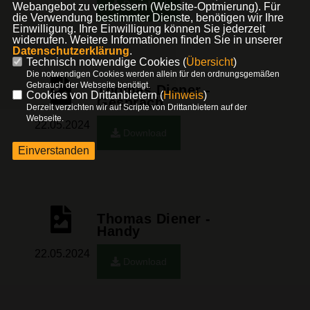
Download
Webangebot zu verbessern (Website-Optmierung). Für
die Verwendung bestimmter Dienste, benötigen wir Ihre
Einwilligung. Ihre Einwilligung können Sie jederzeit
widerrufen. Weitere Informationen finden Sie in unserer
Datenschutzerklärung
.
Technisch notwendige Cookies (
Übersicht
)
Die notwendigen Cookies werden allein für den ordnungsgemäßen
Gebrauch der Webseite benötigt.
Thomas Diener -
Cookies von Drittanbietern (
Hinweis
)
Gespräch
Derzeit verzichten wir auf Scripte von Drittanbietern auf der
Webseite.
22.05.2024
Download
Einverstanden
Thomas Diener -
Handy
22.05.2024
Download